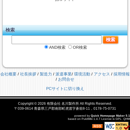
検索
AND検索
OR検索
会社概要
/
社長挨拶
/
製造力
/
派遣事業
/
環境活動
/
アクセス
/
採用情報
/
お問合せ
PCサイトに切り換え
Copyright © 2026
有限会社 名川製作所
All Rights Reserved.
〒039-0614 青森県三戸郡南部町虎渡字蒼前8-11，0178-75-0731
powered by
Quick Homepage Maker
5.1
based on
PukiWiki
1.4.7 License is
GPL
.
QHM