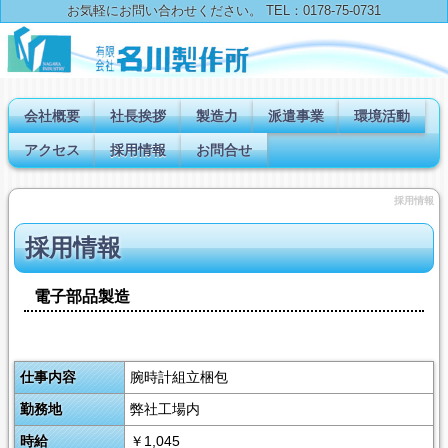
お気軽にお問い合わせください。 TEL：0178-75-0731
会社概要
社長挨拶
製造力
派遣事業
環境活動
アクセス
採用情報
お問合せ
採用情報
採用情報
電子部品製造
仕事内容
腕時計組立梱包
勤務地
弊社工場内
時給
￥1,045